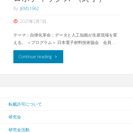
ビ
By
JEMS1962
ジ
2025年2月7日
ネ
テーマ：自律化革命：データと人工知能が生産現場を変
ス
える。 ＜プログラム＞ 日本電子材料技術協会 会員 …
研
"セ
Continue reading
究
ミ
会
ナ
第
ー -
118
転載許可について
半
回
研究会
導
研
研究会活動
体・