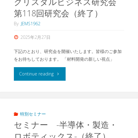
クリスタルビジネス研究会
第118回研究会（終了）
By
JEMS1962
2025年2月27日
下記のとおり、研究会を開催いたします。皆様のご参加
をお待ちしております。 「材料開発の新しい視点」
"ク
Continue reading
リ
ス
タ
特別セミナー
セミナー -半導体・製造・
ル
ロボティックス-（終了）