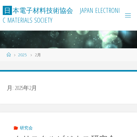
コ
日
本
電
子
材
料
技
術
協
会
J
A
P
A
N
E
L
E
C
T
R
O
N
I
ン
C
M
A
T
E
R
I
A
L
S
S
O
C
I
E
T
Y
テ
ン
ツ
へ
ス
ホ
2025
2月
キ
ー
ッ
ム
プ
月:
2025年2月
研究会