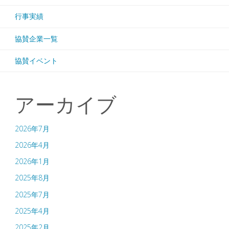
究
行事実績
製
会
協賛企業一覧
造・
（終
協賛イベント
ロ
了）"
ボ
アーカイブ
テ
2026年7月
ィ
2026年4月
ッ
2026年1月
ク
2025年8月
2025年7月
ス-
2025年4月
（終
2025年2月