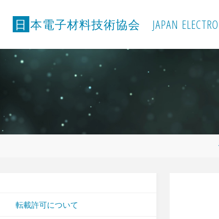
コ
ン
日
本
電
子
材
料
技
術
協
会
J
A
P
A
N
E
L
E
C
T
R
O
テ
ン
ツ
へ
ス
キ
ッ
プ
転載許可について