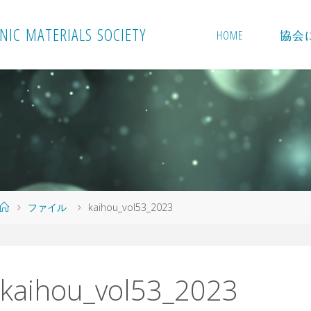
N
I
C
M
A
T
E
R
I
A
L
S
S
O
C
I
E
T
Y
HOME
協会
ホ
ファイル
kaihou_vol53_2023
ー
ム
kaihou_vol53_2023