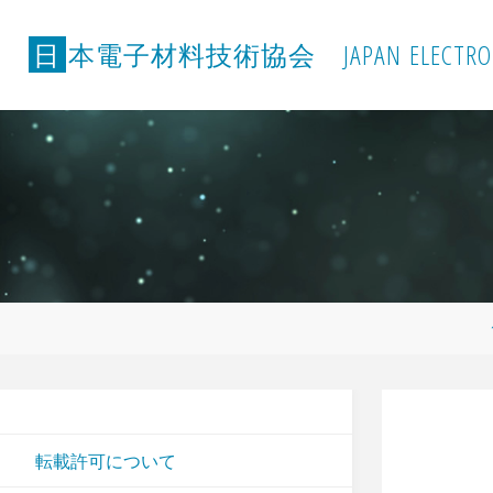
コ
ン
日
本
電
子
材
料
技
術
協
会
J
A
P
A
N
E
L
E
C
T
R
O
テ
ン
ツ
へ
ス
キ
ッ
プ
転載許可について