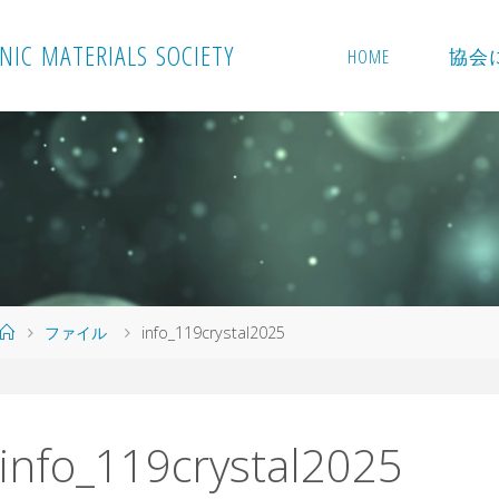
N
I
C
M
A
T
E
R
I
A
L
S
S
O
C
I
E
T
Y
HOME
協会
ホ
ファイル
info_119crystal2025
ー
ム
info_119crystal2025