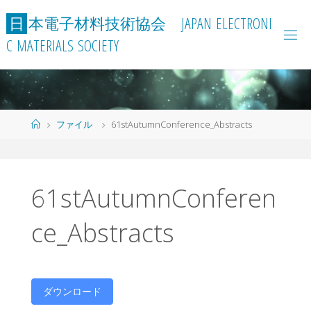
コ
日
本
電
子
材
料
技
術
協
会
J
A
P
A
N
E
L
E
C
T
R
O
N
I
ン
C
M
A
T
E
R
I
A
L
S
S
O
C
I
E
T
Y
テ
ン
ツ
へ
ス
ホ
ファイル
61stAutumnConference_Abstracts
キ
ー
ッ
ム
プ
61stAutumnConferen
ce_Abstracts
ダウンロード