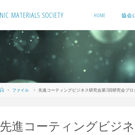
N
I
C
M
A
T
E
R
I
A
L
S
S
O
C
I
E
T
Y
HOME
協会
ホ
ファイル
先進コーティングビジネス研究会第3回研究会プロ
ー
ム
先進コーティングビジネ