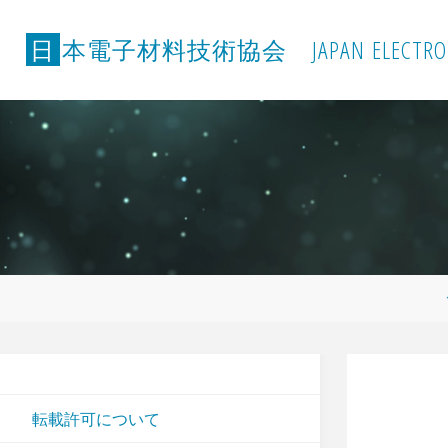
コ
ン
日
本
電
子
材
料
技
術
協
会
J
A
P
A
N
E
L
E
C
T
R
O
テ
ン
ツ
へ
ス
キ
ッ
プ
転載許可について